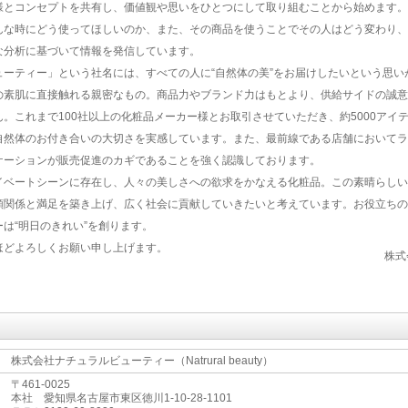
様とコンセプトを共有し、価値観や思いをひとつにして取り組むことから始めます。
んな時にどう使ってほしいのか、また、その商品を使うことでその人はどう変わり、
な分析に基づいて情報を発信しています。
ューティー」という社名には、すべての人に“自然体の美”をお届けしたいという思い
の素肌に直接触れる親密なもの。商品力やブランド力はもとより、供給サイドの誠意
。これまで100社以上の化粧品メーカー様とお取引させていただき、約5000アイ
自然体のお付き合いの大切さを実感しています。また、最前線である店舗においてラ
ケーションが販売促進のカギであることを強く認識しております。
イベートシーンに存在し、人々の美しさへの欲求をかなえる化粧品。この素晴らしい
頼関係と満足を築き上げ、広く社会に貢献していきたいと考えています。お役立ちの
は“明日のきれい”を創ります。
ほどよろしくお願い申し上げます。
株式
株式会社ナチュラルビューティー（Natrural beauty）
〒461-0025
本社 愛知県名古屋市東区徳川1-10-28-1101