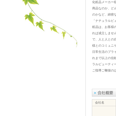
化粧品メーカー
商品なのか、ど
のかなど、綿密
「ナチュラルビ
粧品は、お客様
れば成立しません
で、人と人との
様とのコミュニ
日常生活のプラ
れまで以上の信
ラルビューティー
ご指導ご鞭撻の
会社名